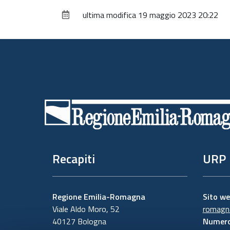
ultima modifica
19 maggio 2023 20:22
Piè
di
pagina
Recapiti
URP
Regione Emilia-Romagna
Sito w
Viale Aldo Moro, 52
romagna
40127 Bologna
Numero