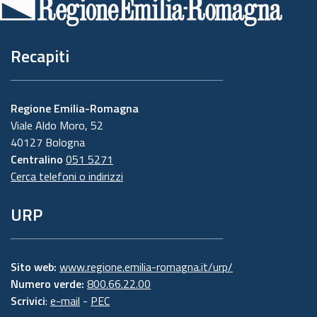
pagina
Recapiti
Regione Emilia-Romagna
Viale Aldo Moro, 52
40127 Bologna
Centralino
051 5271
Cerca telefoni o indirizzi
URP
Sito web:
www.regione.emilia-romagna.it/urp/
Numero verde:
800.66.22.00
Scrivici
:
e-mail
-
PEC