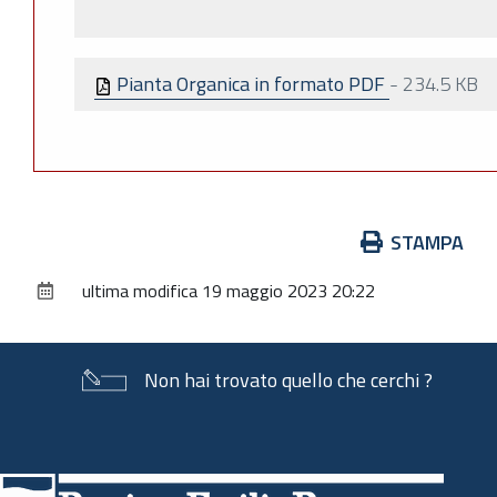
Pianta Organica in formato PDF
-
234.5 KB
Azioni
STAMPA
sul
ultima modifica
19 maggio 2023 20:22
documento
Non hai trovato quello che cerchi ?
Piè
di