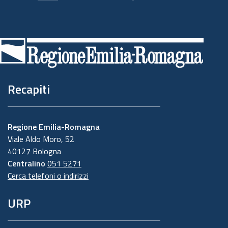
Piè
di
pagina
Recapiti
Regione Emilia-Romagna
Viale Aldo Moro, 52
40127 Bologna
Centralino
051 5271
Cerca telefoni o indirizzi
URP