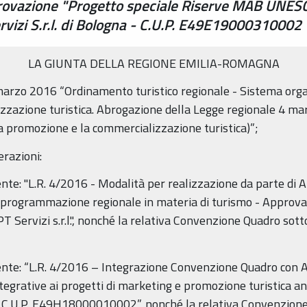
pprovazione "Progetto speciale Riserve MAB UNES
vizi S.r.l. di Bologna - C.U.P. E49E19000310002
LA GIUNTA DELLA REGIONE EMILIA-ROMAGNA
 marzo 2016 “Ordinamento turistico regionale - Sistema organ
zazione turistica. Abrogazione della Legge regionale 4 ma
la promozione e la commercializzazione turistica)”;
erazioni:
e: "L.R. 4/2016 - Modalità per realizzazione da parte di APT 
a programmazione regionale in materia di turismo - Approv
 Servizi s.r.l.", nonché la relativa Convenzione Quadro sotto
nte: “L.R. 4/2016 – Integrazione Convenzione Quadro con APT
egrative ai progetti di marketing e promozione turistica
C.U.P. E49H18000010002”, nonché la relativa Convenzione in