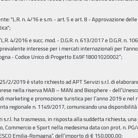
te: "L.R. n. 4/16 e s.m. - art. 5 e art. 8 - Approvazione del
ica";
“L.R. 4/2016 e succ. mod. - D.G.R. n. 613/2017 e D.G.R. n. 1
 prevalente interesse per i mercati internazionali per l'an
Bologna - Codice Unico di Progetto E49F18001020002”;
25/2/2019 è stato richiesto ad APT Servizi s.r.l. di elaborar
rese nella riserva MAB – MAN and Biosphere - dell’Unesco ri
di marketing e promozione turistica per l’anno 2019 e nel ri
iunta regionale n. 1149/2017, comunicando una disponibilità 
s.r.l. ha trasmesso, in risposta alla suddetta richiesta, un
ismo, Commercio e Sport nella medesima data con prot. n. PG/
SCO Emilia-Romagna”, dell’importo di € 150.000,00;