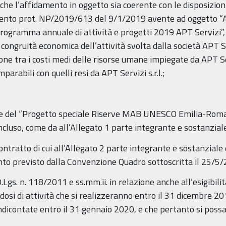
e l’affidamento in oggetto sia coerente con le disposizioni di
nto prot. NP/2019/613 del 9/1/2019 avente ad oggetto “Ana
Programma annuale di attività e progetti 2019 APT Servizi”, c
ongruità economica dell’attività svolta dalla società APT Ser
ne tra i costi medi delle risorse umane impiegate da APT Serviz
arabili con quelli resi da APT Servizi s.r.l.;
one del “Progetto speciale Riserve MAB UNESCO Emilia-Roma
ncluso, come da all’Allegato 1 parte integrante e sostanzial
ontratto di cui all’Allegato 2 parte integrante e sostanziale
nto previsto dalla Convenzione Quadro sottoscritta il 25/5/
 D.Lgs. n. 118/2011 e ss.mm.ii. in relazione anche all’esigibil
ndosi di attività che si realizzeranno entro il 31 dicembre 
endicontate entro il 31 gennaio 2020, e che pertanto si poss