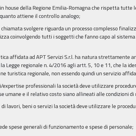
o in house della Regione Emilia-Romagna che rispetta tutte le 
 quanto attiene il controllo analogo;
l. è chiamata svolgere riguarda un processo complesso finaliz
za coinvolgendo tutti i soggetti che fanno capo al sistema t
tica affidata ad APT Servizi S.r.l. ha natura strettamente a
la Legge regionale n. 4/2016 agli artt. 5, 10 e 11, che la i
e turistica regionale, non essendo quindi un servizio affida
rni/expertise professionali la società deve utilizzare procedu
se umane e il relativo costo siano allineati alle condizioni d
di lavori, beni o servizi la società deve utilizzare le procedu
vede spese generali di funzionamento e spese di personale;