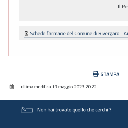
Il Re
Schede farmacie del Comune di Rivergaro - 
Azioni
STAMPA
sul
ultima modifica
19 maggio 2023 20:22
documento
Non hai trovato quello che cerchi ?
Piè