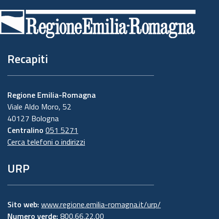
di
pagina
Recapiti
Regione Emilia-Romagna
Viale Aldo Moro, 52
40127 Bologna
Centralino
051 5271
Cerca telefoni o indirizzi
URP
Sito web:
www.regione.emilia-romagna.it/urp/
Numero verde:
800.66.22.00