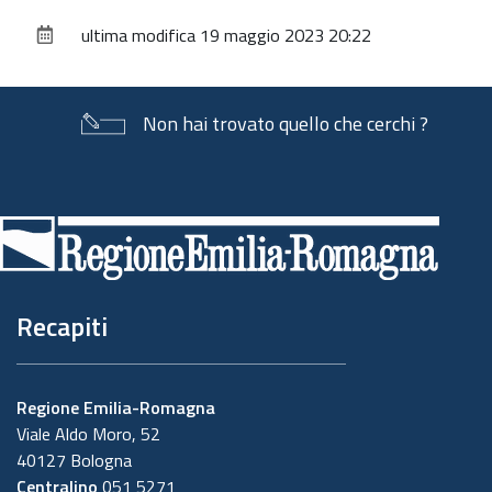
sul
ultima modifica
19 maggio 2023 20:22
documento
Non hai trovato quello che cerchi ?
Piè
di
pagina
Recapiti
Regione Emilia-Romagna
Viale Aldo Moro, 52
40127 Bologna
Centralino
051 5271