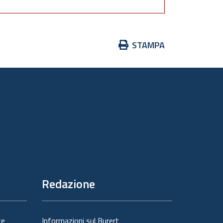
Azioni
STAMPA
sul
documento
Redazione
te
Informazioni sul Burert