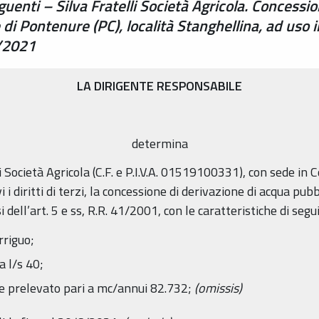
guenti – Silva Fratelli Società Agricola. Concessi
di Pontenure (PC), località Stanghellina, ad uso 
/2021
LA DIRIGENTE RESPONSABILE
determina
lli Società Agricola (C.F. e P.I.V.A. 01519100331), con sede i
i i diritti di terzi, la concessione di derivazione di acqua pu
ll’art. 5 e ss, R.R. 41/2001, con le caratteristiche di segui
rriguo;
a l/s 40;
 prelevato pari a mc/annui 82.732;
(omissis)