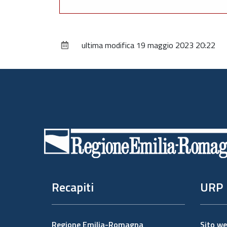
ultima modifica
19 maggio 2023 20:22
Piè
di
pagina
Recapiti
URP
Regione Emilia-Romagna
Sito w