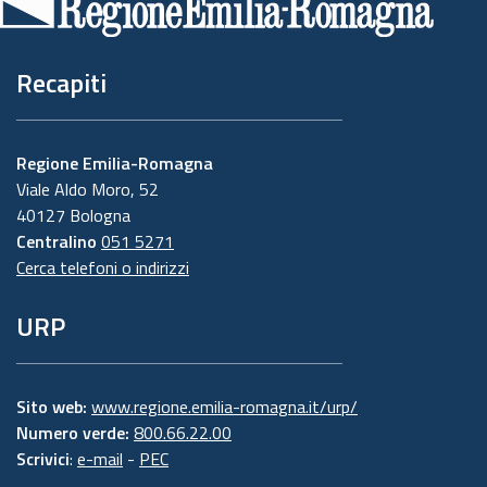
pagina
Recapiti
Regione Emilia-Romagna
Viale Aldo Moro, 52
40127 Bologna
Centralino
051 5271
Cerca telefoni o indirizzi
URP
Sito web:
www.regione.emilia-romagna.it/urp/
Numero verde:
800.66.22.00
Scrivici
:
e-mail
-
PEC