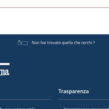
Non hai trovato quello che cerchi ?
Trasparenza
eb:
www.regione.emilia-
Amministrazione trasparen