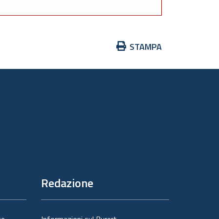
Azioni
STAMPA
sul
documento
Redazione
te
Informazioni sul Burert