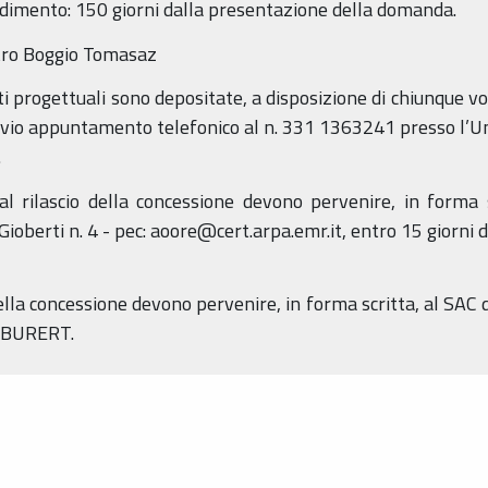
edimento: 150 giorni dalla presentazione della domanda.
tro Boggio Tomasaz
i progettuali sono depositate, a disposizione di chiunque vo
revio appuntamento telefonico al n. 331 1363241 presso l’U
.
al rilascio della concessione devono pervenire, in forma s
Gioberti n. 4 - pec: aoore@cert.arpa.emr.it, entro 15 giorni d
lla concessione devono pervenire, in forma scritta, al SAC d
l BURERT.