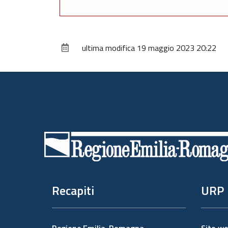
ultima modifica
19 maggio 2023 20:22
Piè
di
pagina
Recapiti
URP
Regione Emilia-Romagna
Sito w