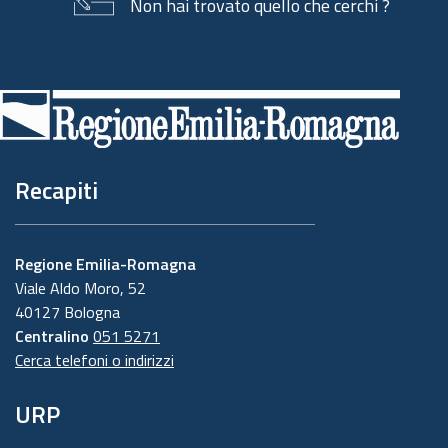
Non hai trovato quello che cerchi ?
Piè
di
pagina
Recapiti
Regione Emilia-Romagna
Viale Aldo Moro, 52
40127 Bologna
Centralino
051 5271
Cerca telefoni o indirizzi
URP