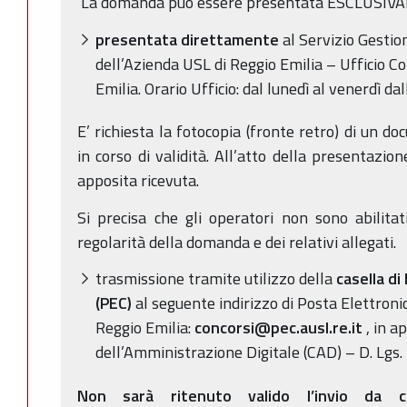
La domanda può essere presentata ESCLUSIVAM
presentata direttamente
al Servizio Gestio
dell’Azienda USL di Reggio Emilia – Ufficio Con
Emilia. Orario Ufficio: dal lunedì al venerdì dal
E’ richiesta la fotocopia (fronte retro) di un d
in corso di validità. All’atto della presentazio
apposita ricevuta.
Si precisa che gli operatori non sono abilitati
regolarità della domanda e dei relativi allegati.
trasmissione tramite utilizzo della
casella di
(PEC)
al seguente indirizzo di Posta Elettroni
Reggio Emilia:
concorsi@pec.ausl.re.it
, in a
dell’Amministrazione Digitale (CAD) – D. Lgs. 
Non sarà ritenuto valido l’invio da ca