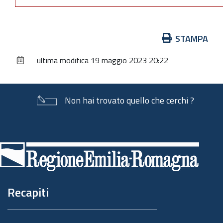
Azioni
STAMPA
sul
ultima modifica
19 maggio 2023 20:22
documento
Non hai trovato quello che cerchi ?
Piè
di
pagina
Recapiti