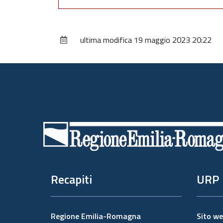
ultima modifica
19 maggio 2023 20:22
Piè
di
pagina
Recapiti
URP
Regione Emilia-Romagna
Sito w