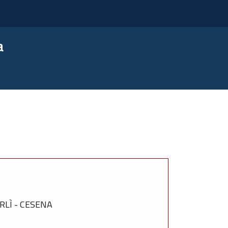
a
LÌ - CESENA