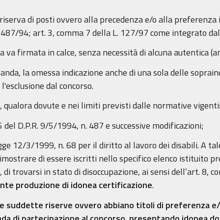
a riserva di posti ovvero alla precedenza e/o alla preferenza i
. 487/94; art. 3, comma 7 della L. 127/97 come integrato dal
va firmata in calce, senza necessità di alcuna autentica (ar
da, la omessa indicazione anche di una sola delle sopraindic
l'esclusione dal concorso.
 qualora dovute e nei limiti previsti dalle normative vigenti
. 5 del D.P.R. 9/5/1994, n. 487 e successive modificazioni;
gge 12/3/1999, n. 68 per il diritto al lavoro dei disabili. A ta
imostrare di essere iscritti nello specifico elenco istituito pre
, di trovarsi in stato di disoccupazione, ai sensi dell’art. 8, 
nte produzione di idonea certificazione
.
le suddette riserve ovvero abbiano titoli di preferenza 
nda di partecipazione al concorso, presentando idonea d