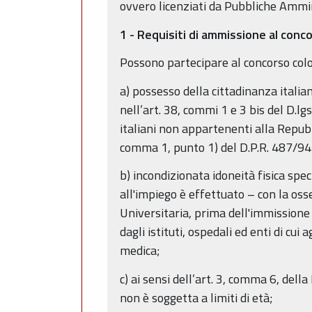
ovvero licenziati da Pubbliche Ammin
1 - Requisiti di ammissione al conc
Possono partecipare al concorso color
a) possesso della cittadinanza italiana
nell’art. 38, commi 1 e 3 bis del D.lg
italiani non appartenenti alla Repubbl
comma 1, punto 1) del D.P.R. 487/94
b) incondizionata idoneità fisica spe
all'impiego è effettuato – con la os
Universitaria, prima dell'immissione
dagli istituti, ospedali ed enti di cui
medica;
c) ai sensi dell’art. 3, comma 6, del
non è soggetta a limiti di età;