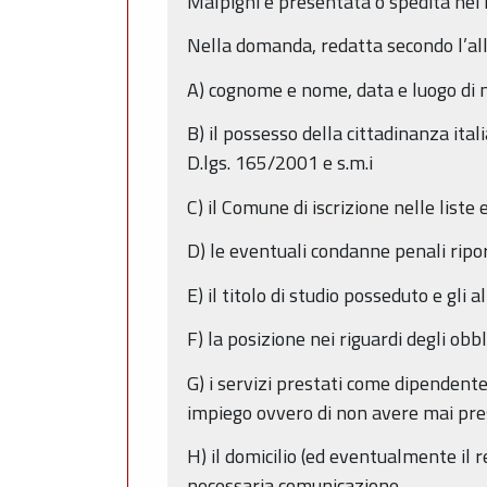
Malpighi e presentata o spedita nei m
Nella domanda, redatta secondo l’all
A) cognome e nome, data e luogo di n
B) il possesso della cittadinanza ital
D.lgs. 165/2001 e s.m.i
C) il Comune di iscrizione nelle liste
D) le eventuali condanne penali ripo
E) il titolo di studio posseduto e gli a
F) la posizione nei riguardi degli obbl
G) i servizi prestati come dipendente
impiego ovvero di non avere mai pre
H) il domicilio (ed eventualmente il r
necessaria comunicazione.