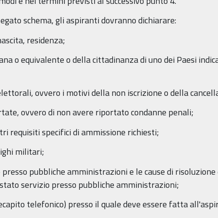
odi e nei termini previsti al successivo punto 4.
egato schema, gli aspiranti dovranno dichiarare:
ascita, residenza;
iana o equivalente o della cittadinanza di uno dei Paesi indica
 elettorali, ovvero i motivi della non iscrizione o della cance
rtate, ovvero di non avere riportato condanne penali;
ltri requisiti specifici di ammissione richiesti;
ighi militari;
 presso pubbliche amministrazioni e le cause di risoluzione 
stato servizio presso pubbliche amministrazioni;
ecapito telefonico) presso il quale deve essere fatta all'aspi