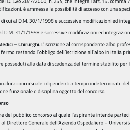
) del D. L.vo 28/7/2000, n. 254, che integra l’art. 15, comma 7
icazioni, è ammessa la possibilità di accesso con una specia
e di cui al D.M. 30/1/1998 e successive modificazioni ed integ
i al D.M. 31/1/1998 e successive modificazioni ed integrazioni
 Medici – Chirurghi
. L’iscrizione al corrispondente albo profe
ermo restando l’obbligo dell’iscrizione all’albo in Italia pri
ere posseduti alla data di scadenza del termine stabilito pe
edura concorsuale i dipendenti a tempo indeterminato dell
ione funzionale e disciplina oggetto del concorso.
orso
e del pubblico concorso al quale l'aspirante intende parteci
 al Direttore Generale dell'Azienda Ospedaliero – Universitar