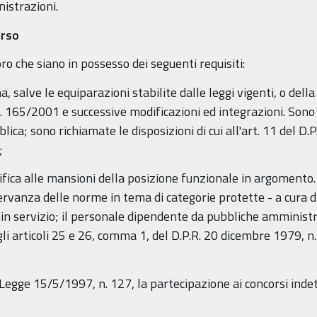
istrazioni.
orso
o che siano in possesso dei seguenti requisiti:
, salve le equiparazioni stabilite dalle leggi vigenti, o della
s. 165/2001 e successive modificazioni ed integrazioni. Sono eq
ica; sono richiamate le disposizioni di cui all'art. 11 del D.P
;
cifica alle mansioni della posizione funzionale in argomento.
servanza delle norme in tema di categorie protette - a cura 
 in servizio; il personale dipendente da pubbliche amminist
 agli articoli 25 e 26, comma 1, del D.P.R. 20 dicembre 1979, n
la Legge 15/5/1997, n. 127, la partecipazione ai concorsi in