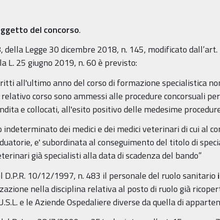
 oggetto del concorso
.
, della Legge 30 dicembre 2018, n. 145, modificato dall’art.
la L. 25 giugno 2019, n. 60 è previsto:
iscritti all'ultimo anno del corso di formazione specialistica
relativo corso sono ammessi alle procedure concorsuali per l
andita e collocati, all'esito positivo delle medesime procedur
ndeterminato dei medici e dei medici veterinari di cui al co
aduatorie, e' subordinata al conseguimento del titolo di spec
terinari già specialisti alla data di scadenza del bando”
l D.P.R. 10/12/1997, n. 483 il personale del ruolo sanitario
zazione nella disciplina relativa al posto di ruolo già ricope
U.S.L. e le Aziende Ospedaliere diverse da quella di apparte