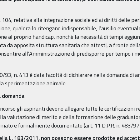
 104, relativa alla integrazione sociale ed ai diritti delle p
one, qualora lo ritengano indispensabile, l’ausilio eventua
one al proprio handicap, nonché la necessità di tempi aggiunt
ata da apposita struttura sanitaria che attesti, a fronte della
i consentire all’Amministrazione di predisporre per tempo i me
2/10/93, n. 413 è data facoltà di dichiarare nella domanda di 
 la sperimentazione animale.
la domanda
orso gli aspiranti devono allegare tutte le certificazioni re
lla valutazione di merito e della formazione delle graduator
irmato e formalmente documentato (art. 11 D.P.R. n. 483/97)
) della L. 183/2011, non possono essere prodotte ed accetta