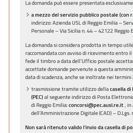
La domanda può essere presentata esclusivamen
a mezzo del servizio pubblico postale
(con 
indirizzo: Azienda USL di Reggio Emilia – Serv
Personale – Via Sicilia n. 44 – 42122 Reggio E
La domanda si considera prodotta in tempo util
raccomandata con avviso di ricevimento entro il t
fede il timbro a data dell’Ufficio postale acce
accettate domande pervenute a questa amministr
data di scadenza, anche se inoltrate nei termini
trasmissione tramite utilizzo della
casella di
(PEC)
al seguente indirizzo di Posta Elettroni
di Reggio Emilia:
concorsi@pec.ausl.re.it
, i
dell’Amministrazione Digitale (CAD) – D.Lgs. n
Non sarà ritenuto valido l’invio da casella di p