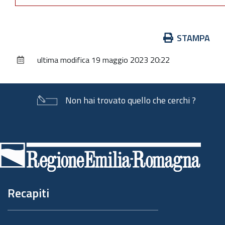
Azioni
STAMPA
sul
ultima modifica
19 maggio 2023 20:22
documento
Non hai trovato quello che cerchi ?
Piè
di
pagina
Recapiti