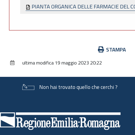
PIANTA ORGANICA DELLE FARMACIE DEL 
Azioni
STAMPA
sul
ultima modifica
19 maggio 2023 20:22
documento
Non hai trovato quello che cerchi ?
Piè
di
pagina