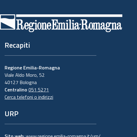
Piè
di
pagina
Recapiti
Regione Emilia-Romagna
Viale Aldo Moro, 52
40127 Bologna
Centralino
051 5271
Cerca telefoni o indirizzi
URP
Sito web:
www.regione.emilia-romagna.it/urp/