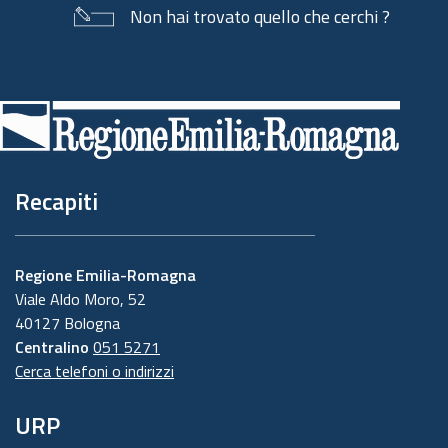
Non hai trovato quello che cerchi ?
Piè
di
pagina
Recapiti
Regione Emilia-Romagna
Viale Aldo Moro, 52
40127 Bologna
Centralino
051 5271
Cerca telefoni o indirizzi
URP