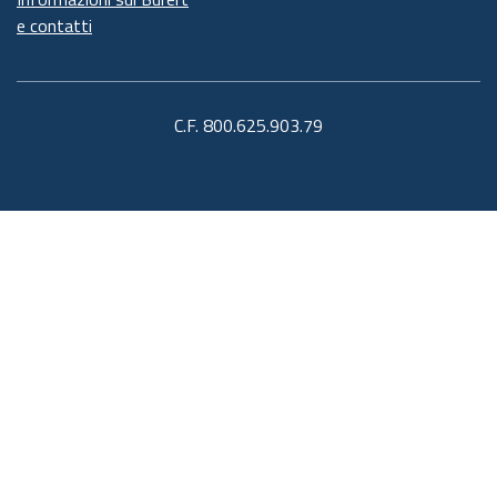
e contatti
C.F. 800.625.903.79