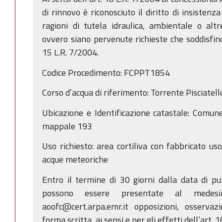
di rinnovo è riconosciuto il diritto di insisten
ragioni di tutela idraulica, ambientale o altr
ovvero siano pervenute richieste che soddisfino i 
15 L.R. 7/2004.
Codice Procedimento: FCPPT1854
Corso d’acqua di riferimento: Torrente Pisciatell
Ubicazione e Identificazione catastale: Comun
mappale 193
Uso richiesto: area cortiliva con fabbricato us
acque meteoriche
Entro il termine di 30 giorni dalla data di p
possono essere presentate al medes
aoofc@cert.arpa.emr.it opposizioni, osserva
forma scritta, ai sensi e per gli effetti dell’art. 