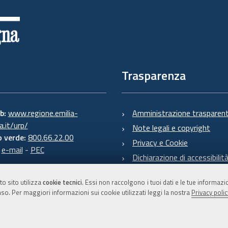
Trasparenza
eb:
www.regione.emilia-
Amministrazione trasparen
.it/urp/
Note legali e copyright
 verde:
800.66.22.00
Privacy e Cookie
:
e-mail
-
PEC
Dichiarazione di accessibilit
to sito utilizza
cookie tecnici
. Essi non raccolgono i tuoi dati e le tue informaz
so. Per maggiori informazioni sui cookie utilizzati leggi la nostra
Privacy polic
C.F. 800.625.903.79