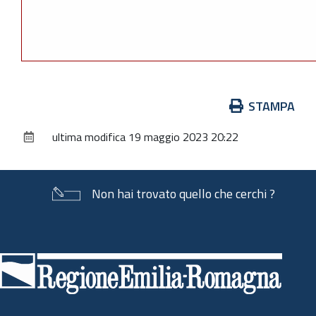
Azioni
STAMPA
sul
ultima modifica
19 maggio 2023 20:22
documento
Non hai trovato quello che cerchi ?
Piè
di
pagina