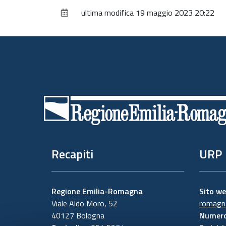
ultima modifica
19 maggio 2023 20:22
Piè
di
pagina
Recapiti
URP
Regione Emilia-Romagna
Sito w
Viale Aldo Moro, 52
romagna
40127 Bologna
Numero