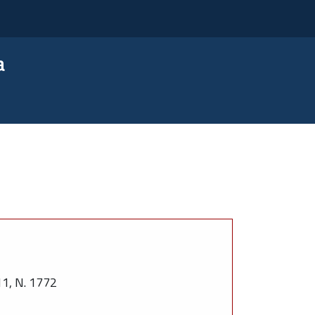
a
, N. 1772