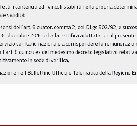
fetti, i contenuti ed i vincoli stabiliti nella propria determ
le validità;
i sensi dell’art. 8 quater, comma 2, del DLgs 502/92, e succe
 30 dicembre 2010 ed alla rettifica adottata con il present
 Servizio sanitario nazionale a corrispondere la remunerazion
i all’art. 8 quinquies del medesimo decreto legislativo relati
itivamente in sede di verifica;
nazione nell Bollettino Ufficiale Telematico della Regione 