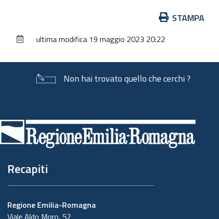
Azioni
STAMPA
sul
ultima modifica
19 maggio 2023 20:22
documento
Non hai trovato quello che cerchi ?
Piè
di
pagina
Recapiti
Regione Emilia-Romagna
Viale Aldo Moro, 52