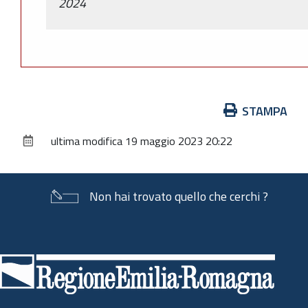
2024
Azioni
STAMPA
sul
ultima modifica
19 maggio 2023 20:22
documento
Non hai trovato quello che cerchi ?
Piè
di
pagina