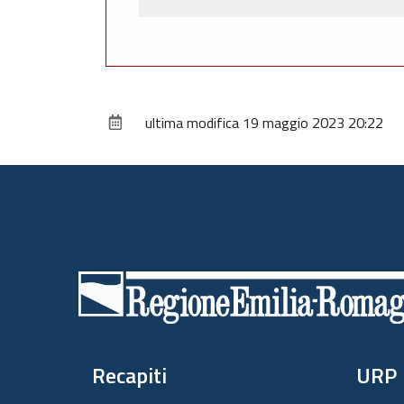
ultima modifica
19 maggio 2023 20:22
Piè
di
pagina
Recapiti
URP