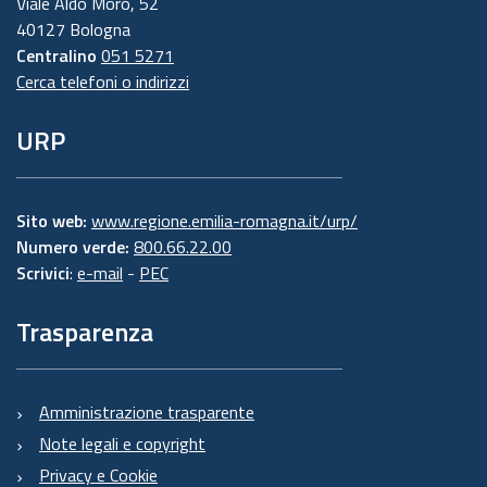
Viale Aldo Moro, 52
40127 Bologna
Centralino
051 5271
Cerca telefoni o indirizzi
URP
Sito web:
www.regione.emilia-romagna.it/urp/
Numero verde:
800.66.22.00
Scrivici
:
e-mail
-
PEC
Trasparenza
Amministrazione trasparente
Note legali e copyright
Privacy e Cookie