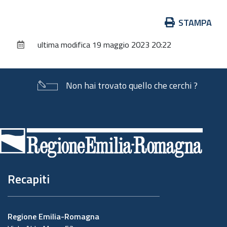
Azioni
STAMPA
sul
ultima modifica
19 maggio 2023 20:22
documento
Non hai trovato quello che cerchi ?
Piè
di
pagina
Recapiti
Regione Emilia-Romagna