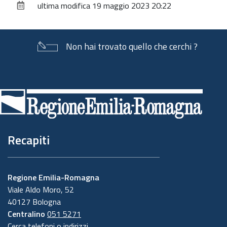
ultima modifica
19 maggio 2023 20:22
documento
Non hai trovato quello che cerchi ?
Piè
di
pagina
Recapiti
Regione Emilia-Romagna
Viale Aldo Moro, 52
40127 Bologna
Centralino
051 5271
Cerca telefoni o indirizzi