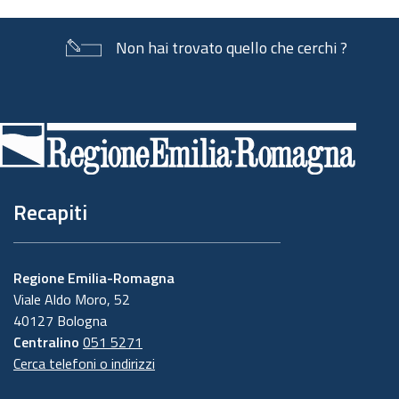
Non hai trovato quello che cerchi ?
Piè
di
pagina
Recapiti
Regione Emilia-Romagna
Viale Aldo Moro, 52
40127 Bologna
Centralino
051 5271
Cerca telefoni o indirizzi