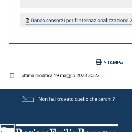
Bando consorzi per l'internazionalizzazione
Azioni
STAMPA
sul
ultima modifica
19 maggio 2023 20:22
documento
Non hai trovato quello che cerchi ?
Piè
di