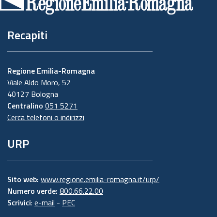
pagina
Recapiti
Regione Emilia-Romagna
Viale Aldo Moro, 52
40127 Bologna
Centralino
051 5271
Cerca telefoni o indirizzi
URP
Sito web:
www.regione.emilia-romagna.it/urp/
Numero verde:
800.66.22.00
Scrivici
:
e-mail
-
PEC