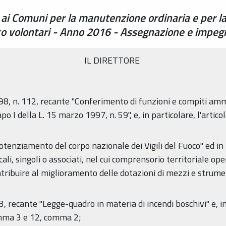
 ai Comuni per la manutenzione ordinaria e per la
oco volontari - Anno 2016 - Assegnazione e impe
IL DIRETTORE
98, n. 112, recante "Conferimento di funzioni e compiti ammi
capo I della L. 15 marzo 1997, n. 59", e, in particolare, l'artic
tenziamento del corpo nazionale dei Vigili del Fuoco" ed in 
ocali, singoli o associati, nel cui comprensorio territoriale o
 contribuire al miglioramento delle dotazioni di mezzi e strum
 recante "Legge-quadro in materia di incendi boschivi" e, in 
omma 3 e 12, comma 2;