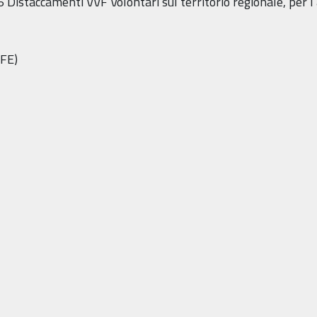
26 Distaccamenti VVF Volontari sul territorio regionale, per l
(FE)