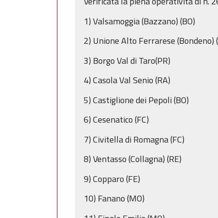
Verificata la piena operatività di n. 
1) Valsamoggia (Bazzano) (BO)
2) Unione Alto Ferrarese (Bondeno) 
3) Borgo Val di Taro(PR)
4) Casola Val Senio (RA)
5) Castiglione dei Pepoli (BO)
6) Cesenatico (FC)
7) Civitella di Romagna (FC)
8) Ventasso (Collagna) (RE)
9) Copparo (FE)
10) Fanano (MO)