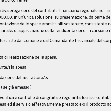
a c.d. corrente;
lativa erogazione del contributo finanziario regionale nei l
00,00, in un’unica soluzione, su presentazione, da parte del 
contazione delle spese ammissibili sostenute, consistente ne
le, di approvazione della rendicontazione, in cui siano rip
toscritto dal Comune e dal Comandante Provinciale del Corpo
ta di realizzazione della spesa;
nte/i la spesa;
idazione della/e fattura/e;
( se già emesso );
verifica e controllo di congruità e regolarità tecnico-contab
esa ed il servizio effettivamente prestato e/o il prodotto ac