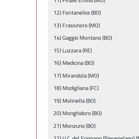
11) Finale Emilia (MO)
12) Fontanelice (BO)
13) Frassinoro (MO)
14) Gaggio Montano (BO)
15) Luzzara (RE)
16) Medicina (BO)
17) Mirandola (MO)
18) Modigliana (FC)
19) Molinella (BO)
20) Monghidoro (BO)
21) Monzuno (BO)
22) U.C. del Frignano (Pievepelago) 