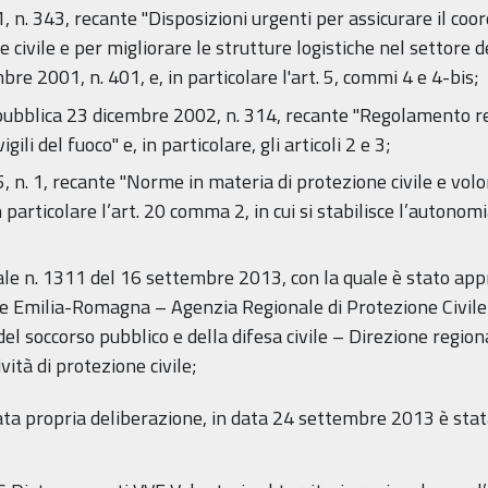
 n. 343, recante "Disposizioni urgenti per assicurare il co
 civile e per migliorare le strutture logistiche nel settore de
re 2001, n. 401, e, in particolare l'art. 5, commi 4 e 4-bis;
epubblica 23 dicembre 2002, n. 314, recante "Regolamento rec
gili del fuoco" e, in particolare, gli articoli 2 e 3;
, n. 1, recante "Norme in materia di protezione civile e volo
in particolare l’art. 20 comma 2, in cui si stabilisce l’auton
ale n. 1311 del 16 settembre 2013, con la quale è stato ap
 Emilia-Romagna – Agenzia Regionale di Protezione Civile e
 del soccorso pubblico e della difesa civile – Direzione regio
vità di protezione civile;
tata propria deliberazione, in data 24 settembre 2013 è sta