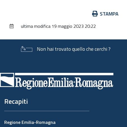
Azioni
STAMPA
sul
ultima modifica
19 maggio 2023 20:22
documento
Non hai trovato quello che cerchi ?
Piè
di
pagina
Recapiti
Regione Emilia-Romagna