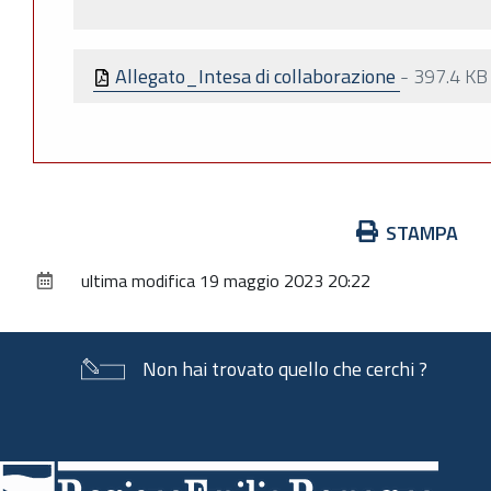
Allegato_Intesa di collaborazione
-
397.4 KB
Azioni
STAMPA
sul
ultima modifica
19 maggio 2023 20:22
documento
Non hai trovato quello che cerchi ?
Piè
di