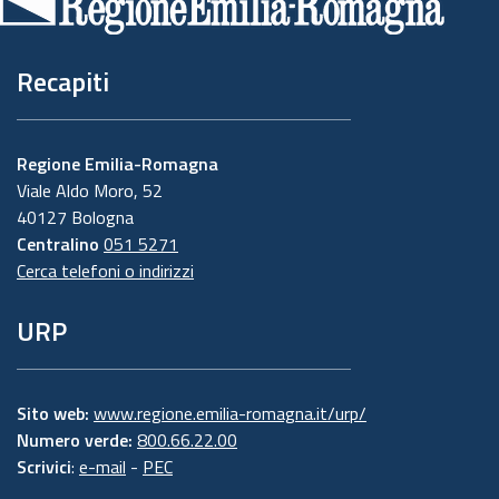
pagina
Recapiti
Regione Emilia-Romagna
Viale Aldo Moro, 52
40127 Bologna
Centralino
051 5271
Cerca telefoni o indirizzi
URP
Sito web:
www.regione.emilia-romagna.it/urp/
Numero verde:
800.66.22.00
Scrivici
:
e-mail
-
PEC