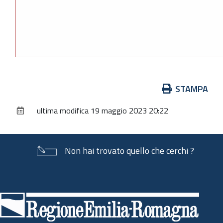
Azioni
STAMPA
sul
ultima modifica
19 maggio 2023 20:22
documento
Non hai trovato quello che cerchi ?
Piè
di
pagina