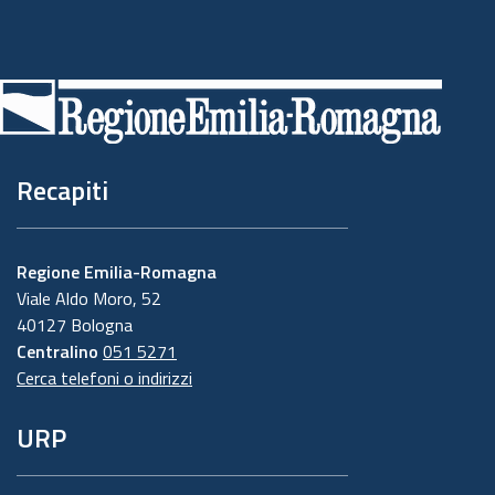
Piè
di
pagina
Recapiti
Regione Emilia-Romagna
Viale Aldo Moro, 52
40127 Bologna
Centralino
051 5271
Cerca telefoni o indirizzi
URP