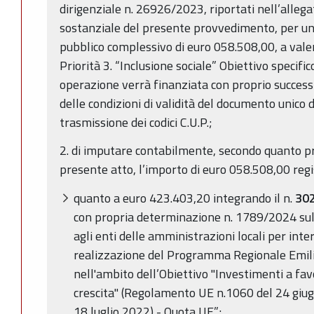
dirigenziale n. 26926/2023, riportati nell’allega
sostanziale del presente provvedimento, per u
pubblico complessivo di euro 058.508,00, a val
Priorità 3. “Inclusione sociale” Obiettivo specifi
operazione verrà finanziata con proprio successi
delle condizioni di validità del documento unico d
trasmissione dei codici C.U.P.;
2. di imputare contabilmente, secondo quanto pre
presente atto, l’importo di euro 058.508,00 reg
quanto a euro 423.403,20 integrando il n.
30
con propria determinazione n. 1789/2024 su
agli enti delle amministrazioni locali per inter
realizzazione del Programma Regionale Em
nell'ambito dell’Obiettivo "Investimenti a fav
crescita" (Regolamento UE n.1060 del 24 giug
18 luglio 2022) - Quota UE”;