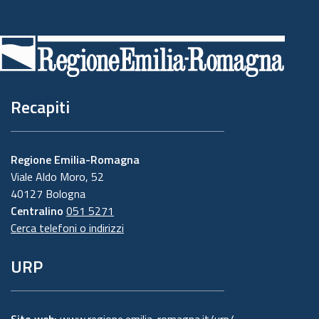
Piè
di
pagina
Recapiti
Regione Emilia-Romagna
Viale Aldo Moro, 52
40127 Bologna
Centralino
051 5271
Cerca telefoni o indirizzi
URP
Sito web:
www.regione.emilia-romagna.it/urp/