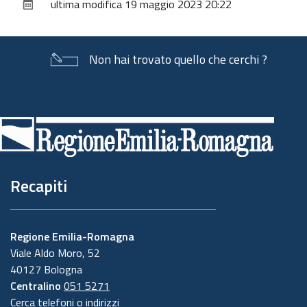
ultima modifica
19 maggio 2023 20:22
documento
Non hai trovato quello che cerchi ?
Piè
di
pagina
Recapiti
Regione Emilia-Romagna
Viale Aldo Moro, 52
40127 Bologna
Centralino
051 5271
Cerca telefoni o indirizzi