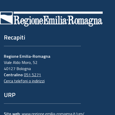
Piè
di
pagina
Recapiti
Regione Emilia-Romagna
Viale Aldo Moro, 52
40127 Bologna
Centralino
051 5271
Cerca telefoni o indirizzi
URP
Sito web:
www.regione.emilia-romagna.it/urp/