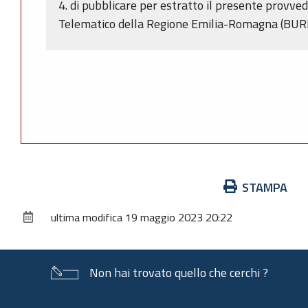
4. di pubblicare per estratto il presente provve
Telematico della Regione Emilia-Romagna (BUR
Azioni
STAMPA
sul
ultima modifica
19 maggio 2023 20:22
documento
Non hai trovato quello che cerchi ?
Piè