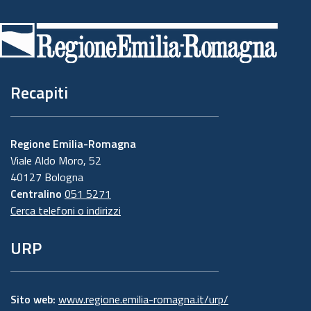
di
pagina
Recapiti
Regione Emilia-Romagna
Viale Aldo Moro, 52
40127 Bologna
Centralino
051 5271
Cerca telefoni o indirizzi
URP
Sito web:
www.regione.emilia-romagna.it/urp/