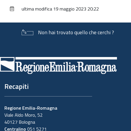
sul
ultima modifica
19 maggio 2023 20:22
documento
Non hai trovato quello che cerchi ?
Piè
di
pagina
Recapiti
Regione Emilia-Romagna
Viale Aldo Moro, 52
40127 Bologna
Centralino
051 5271