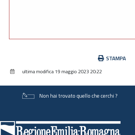
Azioni
STAMPA
sul
ultima modifica
19 maggio 2023 20:22
documento
Non hai trovato quello che cerchi ?
Piè
di
pagina