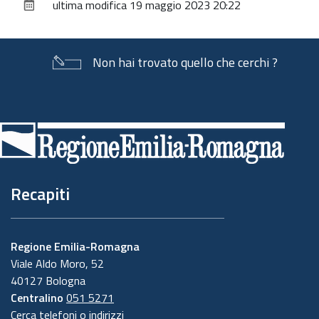
ultima modifica
19 maggio 2023 20:22
documento
Non hai trovato quello che cerchi ?
Piè
di
pagina
Recapiti
Regione Emilia-Romagna
Viale Aldo Moro, 52
40127 Bologna
Centralino
051 5271
Cerca telefoni o indirizzi