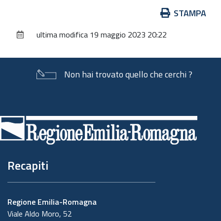
Azioni
STAMPA
sul
ultima modifica
19 maggio 2023 20:22
documento
Non hai trovato quello che cerchi ?
Piè
di
pagina
Recapiti
Regione Emilia-Romagna
Viale Aldo Moro, 52