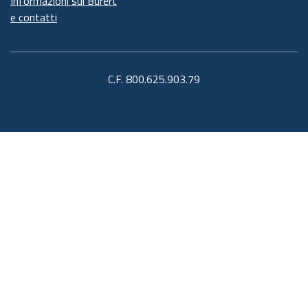
Informazioni sul Burert
e contatti
C.F. 800.625.903.79