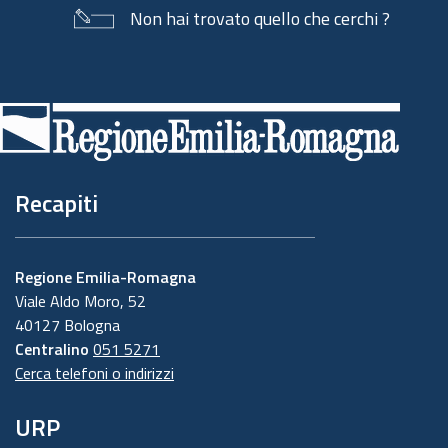
Non hai trovato quello che cerchi ?
Piè
di
pagina
Recapiti
Regione Emilia-Romagna
Viale Aldo Moro, 52
40127 Bologna
Centralino
051 5271
Cerca telefoni o indirizzi
URP