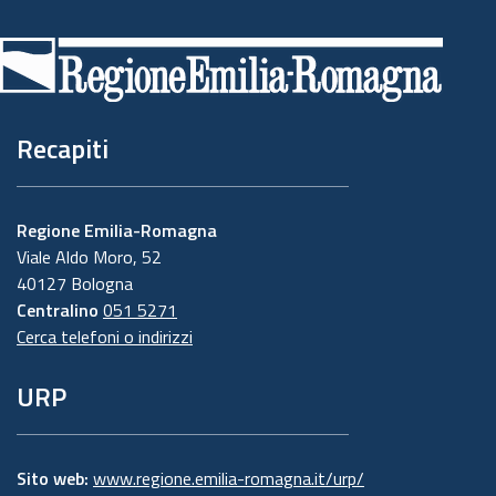
Piè
di
pagina
Recapiti
Regione Emilia-Romagna
Viale Aldo Moro, 52
40127 Bologna
Centralino
051 5271
Cerca telefoni o indirizzi
URP
Sito web:
www.regione.emilia-romagna.it/urp/