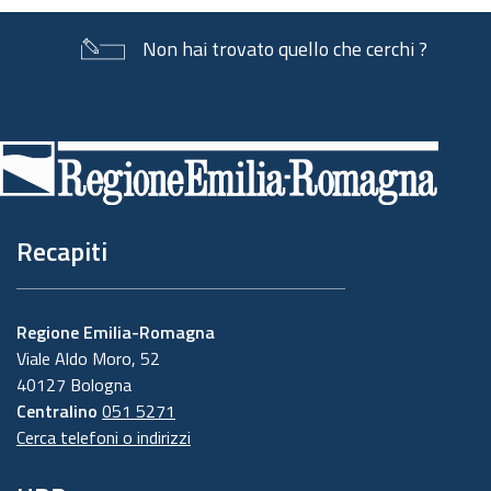
Non hai trovato quello che cerchi ?
Piè
di
pagina
Recapiti
Regione Emilia-Romagna
Viale Aldo Moro, 52
40127 Bologna
Centralino
051 5271
Cerca telefoni o indirizzi