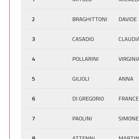
2
BRAGHITTONI
DAVIDE
3
CASADIO
CLAUDI
4
POLLARINI
VIRGINI
5
GILIOLI
ANNA
6
DI GREGORIO
FRANCE
7
PAOLINI
SIMONE
8
ATTENNI
MARTI