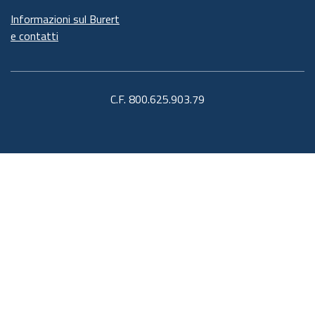
Informazioni sul Burert
e contatti
C.F. 800.625.903.79