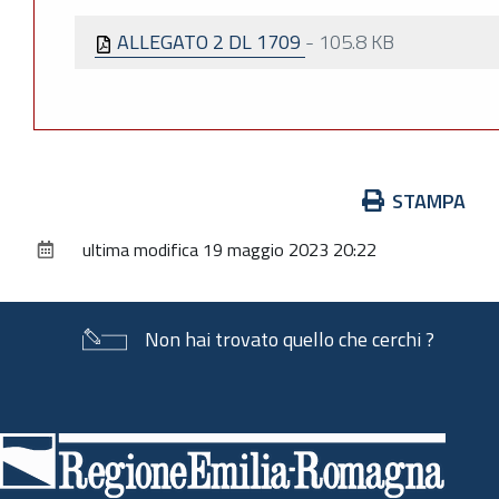
ALLEGATO 2 DL 1709
-
105.8 KB
Azioni
STAMPA
sul
ultima modifica
19 maggio 2023 20:22
documento
Non hai trovato quello che cerchi ?
Piè
di
pagina