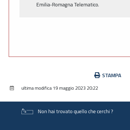
Emilia-Romagna Telematico.
Azioni
STAMPA
sul
ultima modifica
19 maggio 2023 20:22
documento
Non hai trovato quello che cerchi ?
Piè