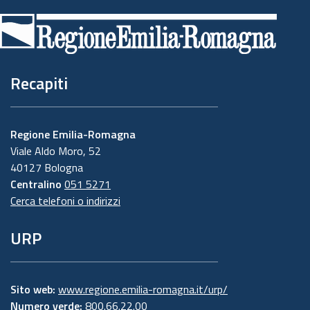
di
pagina
Recapiti
Regione Emilia-Romagna
Viale Aldo Moro, 52
40127 Bologna
Centralino
051 5271
Cerca telefoni o indirizzi
URP
Sito web:
www.regione.emilia-romagna.it/urp/
Numero verde:
800.66.22.00