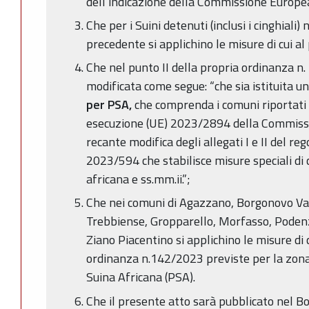
dell’indicazione della Commissione Europe
Che per i Suini detenuti (inclusi i cinghiali)
precedente si applichino le misure di cui al p
Che nel punto II della propria ordinanza n
modificata come segue: “che sia istituita u
per PSA,
che comprenda i comuni riportati 
esecuzione (UE) 2023/2894 della Commiss
recante modifica degli allegati I e II del r
2023/594 che stabilisce misure speciali di 
africana e ss.mm.ii.”;
Che nei comuni di Agazzano, Borgonovo Va
Trebbiense, Gropparello, Morfasso, Podenz
Ziano Piacentino si applichino le misure di c
ordinanza n.142/2023 previste per la zona d
Suina Africana (PSA).
Che il presente atto sarà pubblicato nel Bo