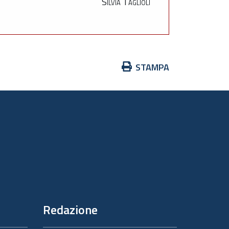
Silvia Taglioli
Azioni
STAMPA
sul
documento
Redazione