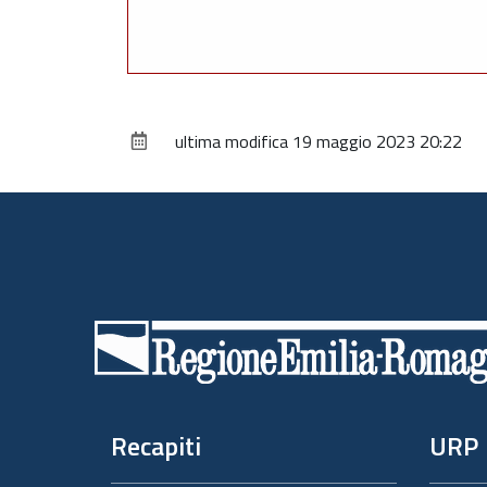
ultima modifica
19 maggio 2023 20:22
Piè
di
pagina
Recapiti
URP