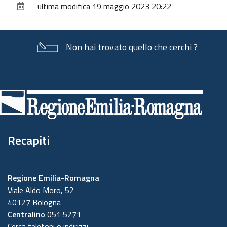
ultima modifica
19 maggio 2023 20:22
documento
Non hai trovato quello che cerchi ?
Piè
di
pagina
Recapiti
Regione Emilia-Romagna
Viale Aldo Moro, 52
40127 Bologna
Centralino
051 5271
Cerca telefoni o indirizzi