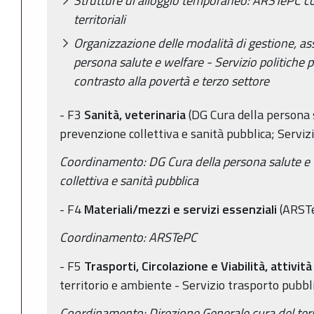
Strutture di alloggio temporaneo: ARSTePC con
territoriali
Organizzazione delle modalità di gestione, ass
persona salute e welfare - Servizio politiche p
contrasto alla povertà e terzo settore
- F3
Sanità, veterinaria
(DG Cura della persona s
prevenzione collettiva e sanità pubblica; Servizi
Coordinamento: DG Cura della persona salute e 
collettiva e sanità pubblica
- F4
Materiali/mezzi e servizi essenziali
(ARSTe
Coordinamento: ARSTePC
- F5
Trasporti, Circolazione e Viabilità, attivi
territorio e ambiente - Servizio trasporto pubbli
Coordinamento: Direzione Generale cura del terr