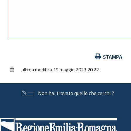
Azioni
STAMPA
sul
ultima modifica
19 maggio 2023 20:22
documento
Non hai trovato quello che cerchi ?
Piè
di
pagina