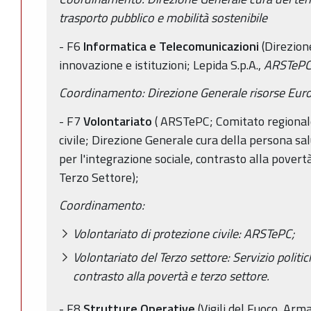
trasporto pubblico e mobilità sostenibile
- F6
Informatica e Telecomunicazioni
(Direzion
innovazione e istituzioni; Lepida S.p.A.,
ARSTeP
Coordinamento: Direzione Generale risorse Europ
- F7
Volontariato
( ARSTePC; Comitato regional
civile; Direzione Generale cura della persona sal
per l'integrazione sociale, contrasto alla povert
Terzo Settore);
Coordinamento:
Volontariato di protezione civile: ARSTePC;
Volontariato del Terzo settore: Servizio politic
contrasto alla povertà e terzo settore.
- F8
Strutture Operative
(Vigili del Fuoco, Arma