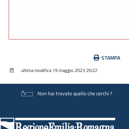
Azioni
STAMPA
sul
ultima modifica
19 maggio 2023 20:22
documento
Non hai trovato quello che cerchi ?
Piè
di
pagina